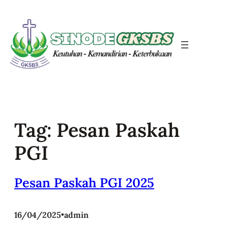
Skip
to
content
Tag:
Pesan Paskah
PGI
Pesan Paskah PGI 2025
16/04/2025
•
admin