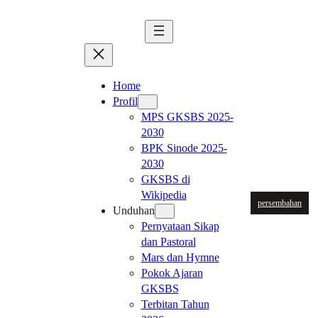
Skip
to
content
Home
Profil
MPS GKSBS 2025-
2030
BPK Sinode 2025-
2030
GKSBS di
Wikipedia
persembahan
Unduhan
Pernyataan Sikap
dan Pastoral
Mars dan Hymne
Pokok Ajaran
GKSBS
Terbitan Tahun