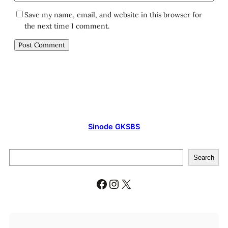
Save my name, email, and website in this browser for
the next time I comment.
Sinode GKSBS
S
Search
e
a
Facebook
Instagram
X
r
c
h