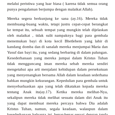
melalui peristiwa yang luar biasa ( karena tidak semua orang
punya pengalaman berjumpa dengan malaikat Allah).
Mereka segera berkunjung ke sana (ay.16). Mereka tidak
membuang-buang waktu, tetapi justru cepat-cepat berangkat
ke tempat itu, sebuah tempat yang mungkin telah dijelaskan
oleh malaikat , tidak sulit nampaknya bagi para gembala
menemukan bayi di kota kecil Bhetlehem yang lahir di
kandang domba dan di sanalah mereka menjumpai Maria dan
Yusuf dan bayi itu, yang sedang berbaring di dalam palungan.
Kesederhanaan yang mereka jumpai dalam Kristus Tuhan
tidak mengguncang iman mereka sebab mereka sendiri
mengetahui apa arti menjalani kehidupan dalam persekutuan
yang menyenangkan bersama Allah dalam keadaan sederhana
bahkan mungkin kekurangan. Kepedulian para gembala untuk
menyebarluaskan apa yang telah dikatakan kepada mereka
tentang Anak itu(ay.17). Ketika mereka melihat-Nya,
sekalipun mereka tidak melihat sesuatu dalam diri Anak itu
yang dapat membuat mereka percaya bahwa Dia adalah
Kristus Tuhan, namun, segala keadaan, walaupun dalam
kesederhanaan keluarga ini, benar-benar sesuai dengan tanda