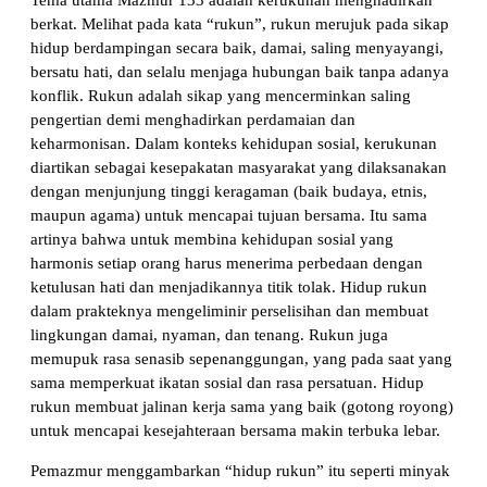
Tema utama Mazmur 133 adalah kerukunan menghadirkan
berkat. Melihat pada kata “rukun”, rukun merujuk pada sikap
hidup berdampingan secara baik, damai, saling menyayangi,
bersatu hati, dan selalu menjaga hubungan baik tanpa adanya
konflik. Rukun adalah sikap yang mencerminkan saling
pengertian demi menghadirkan perdamaian dan
keharmonisan. Dalam konteks kehidupan sosial, kerukunan
diartikan sebagai kesepakatan masyarakat yang dilaksanakan
dengan menjunjung tinggi keragaman (baik budaya, etnis,
maupun agama) untuk mencapai tujuan bersama. Itu sama
artinya bahwa untuk membina kehidupan sosial yang
harmonis setiap orang harus menerima perbedaan dengan
ketulusan hati dan menjadikannya titik tolak. Hidup rukun
dalam prakteknya mengeliminir perselisihan dan membuat
lingkungan damai, nyaman, dan tenang. Rukun juga
memupuk rasa senasib sepenanggungan, yang pada saat yang
sama memperkuat ikatan sosial dan rasa persatuan. Hidup
rukun membuat jalinan kerja sama yang baik (gotong royong)
untuk mencapai kesejahteraan bersama makin terbuka lebar.
Pemazmur menggambarkan “hidup rukun” itu seperti minyak