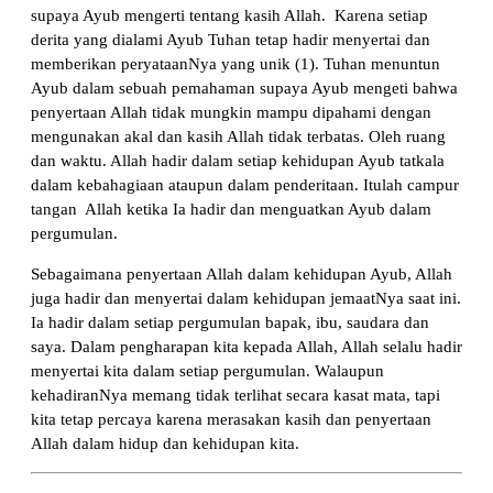
supaya Ayub mengerti tentang kasih Allah. Karena setiap
derita yang dialami Ayub Tuhan tetap hadir menyertai dan
memberikan peryataanNya yang unik (1). Tuhan menuntun
Ayub dalam sebuah pemahaman supaya Ayub mengeti bahwa
penyertaan Allah tidak mungkin mampu dipahami dengan
mengunakan akal dan kasih Allah tidak terbatas. Oleh ruang
dan waktu. Allah hadir dalam setiap kehidupan Ayub tatkala
dalam kebahagiaan ataupun dalam penderitaan. Itulah campur
tangan Allah ketika Ia hadir dan menguatkan Ayub dalam
pergumulan.
Sebagaimana penyertaan Allah dalam kehidupan Ayub, Allah
juga hadir dan menyertai dalam kehidupan jemaatNya saat ini.
Ia hadir dalam setiap pergumulan bapak, ibu, saudara dan
saya. Dalam pengharapan kita kepada Allah, Allah selalu hadir
menyertai kita dalam setiap pergumulan. Walaupun
kehadiranNya memang tidak terlihat secara kasat mata, tapi
kita tetap percaya karena merasakan kasih dan penyertaan
Allah dalam hidup dan kehidupan kita.