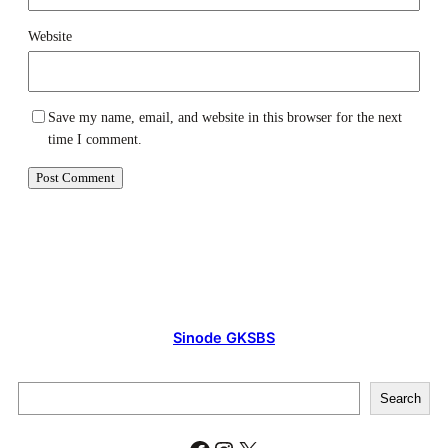
Website
Save my name, email, and website in this browser for the next
time I comment.
Sinode GKSBS
S
Search
e
a