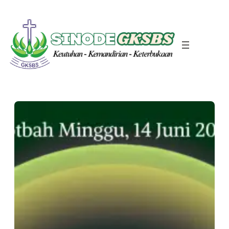
Skip
to
content