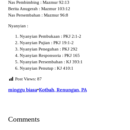
Nas Pembimbing : Mazmur 92:13
Berita Anugerah : Mazmur 103:12
Nas Persembahan : Mazmur 96:8
Nyanyian :
Nyanyian Pembukaan : PKJ 2:1-2
Nyanyian Pujian : PKJ 19:1-2
Nyanyian Peneguhan : PKJ 292
Nyanyian Responsoria : PKJ 165
Nyanyian Persembahan : KJ 393:1
Nyanyian Penutup : KJ 410:1
Post Views:
87
minggu biasa
•
Kotbah, Renungan, PA
Comments