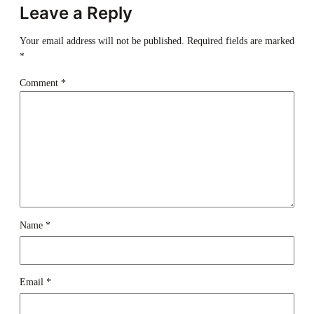
Leave a Reply
Your email address will not be published.
Required fields are marked
*
Comment
*
Name
*
Email
*