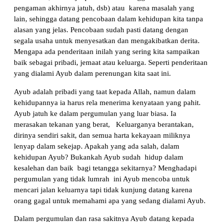
pengaman akhirnya jatuh, dsb) atau karena masalah yang
lain, sehingga datang pencobaan dalam kehidupan kita tanpa
alasan yang jelas. Pencobaan sudah pasti datang dengan
segala usaha untuk menyesatkan dan mengakibatkan derita.
Mengapa ada penderitaan inilah yang sering kita sampaikan
baik sebagai pribadi, jemaat atau keluarga. Seperti penderitaan
yang dialami Ayub dalam perenungan kita saat ini.
Ayub adalah pribadi yang taat kepada Allah, namun dalam
kehidupannya ia harus rela menerima kenyataan yang pahit.
Ayub jatuh ke dalam pergumulan yang luar biasa. Ia
merasakan tekanan yang berat, Keluarganya berantakan,
dirinya sendiri sakit, dan semua harta kekayaan miliknya
lenyap dalam sekejap. Apakah yang ada salah, dalam
kehidupan Ayub? Bukankah Ayub sudah hidup dalam
kesalehan dan baik bagi tetangga sekitarnya? Menghadapi
pergumulan yang tidak lumrah ini Ayub mencoba untuk
mencari jalan keluarnya tapi tidak kunjung datang karena
orang gagal untuk memahami apa yang sedang dialami Ayub.
Dalam pergumulan dan rasa sakitnya Ayub datang kepada