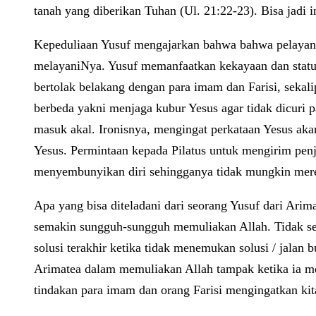
tanah yang diberikan Tuhan (Ul. 21:22-23). Bisa jadi
Kepeduliaan Yusuf mengajarkan bahwa bahwa pelayanan
melayaniNya. Yusuf memanfaatkan kekayaan dan statu
bertolak belakang dengan para imam dan Farisi, sekal
berbeda yakni menjaga kubur Yesus agar tidak dicuri
masuk akal. Ironisnya, mengingat perkataan Yesus aka
Yesus. Permintaan kepada Pilatus untuk mengirim penj
menyembunyikan diri sehingganya tidak mungkin mer
Apa yang bisa diteladani dari seorang Yusuf dari Ari
semakin sungguh-sungguh memuliakan Allah. Tidak sedi
solusi terakhir ketika tidak menemukan solusi / jala
Arimatea dalam memuliakan Allah tampak ketika ia me
tindakan para imam dan orang Farisi mengingatkan kit