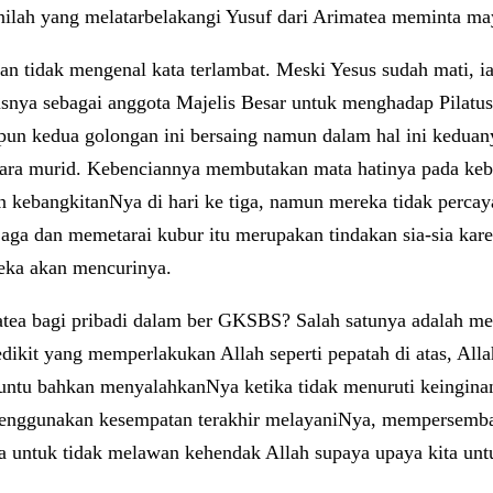
 inilah yang melatarbelakangi Yusuf dari Arimatea meminta 
 tidak mengenal kata terlambat. Meski Yesus sudah mati, i
snya sebagai anggota Majelis Besar untuk menghadap Pilatu
ipun kedua golongan ini bersaing namun dalam hal ini kedua
 para murid. Kebenciannya membutakan mata hatinya pada keb
n kebangkitanNya di hari ke tiga, namun mereka tidak percay
aga dan memetarai kubur itu merupakan tindakan sia-sia kar
eka akan mencurinya.
matea bagi pribadi dalam ber GKSBS? Salah satunya adalah me
kit yang memperlakukan Allah seperti pepatah di atas, Alla
n buntu bahkan menyalahkanNya ketika tidak menuruti keingi
nggunakan kesempatan terakhir melayaniNya, mempersembahka
a untuk tidak melawan kehendak Allah supaya upaya kita unt