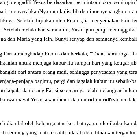
ang mengadili Yesus berdasarkan permintaan para pemimpin 
i, menyerahkanNya untuk disalib demi menyenangkan orang
knya. Setelah diijinkan oleh Pilatus, ia menyediakan kain 
u. Setelah melakukan semua itu, Yusuf pun pergi meninggalk
ena dan Maria yang lain. Sunyi senyap dan semuanya kembali
 Farisi menghadap Pilatus dan berkata, “Tuan, kami ingat, b
tahkanlah untuk menjaga kubur itu sampai hari yang ketiga; j
 bangkit dari antara orang mati, sehingga penyesatan yang ter
 penjaga-penjaga bagimu, pergi dan jagalah kubur itu sebai
am kepala dan orang Farisi sebenarnya telah melanggar huk
n bahwa mayat Yesus akan dicuri dan murid-muridNya henda
h diambil oleh keluarga atau kerabatnya untuk dikuburkan 
di seorang yang mati tersalib tidak boleh dibiarkan tergant