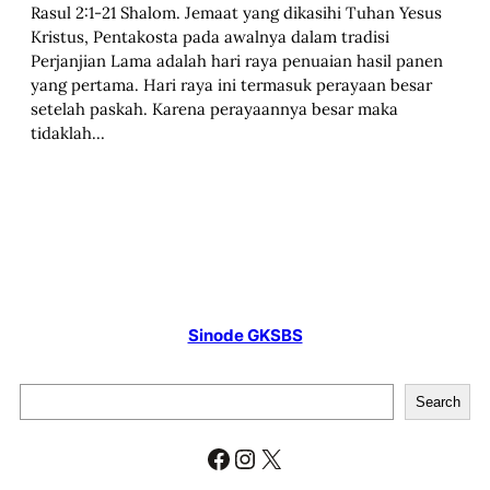
Rasul 2:1-21 Shalom. Jemaat yang dikasihi Tuhan Yesus
Kristus, Pentakosta pada awalnya dalam tradisi
Perjanjian Lama adalah hari raya penuaian hasil panen
yang pertama. Hari raya ini termasuk perayaan besar
setelah paskah. Karena perayaannya besar maka
tidaklah…
Sinode GKSBS
S
Search
e
a
Facebook
Instagram
X
r